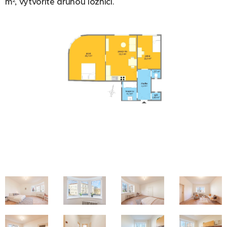
m², vytvoříte druhou ložnici.