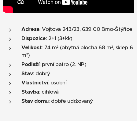
Adresa
: Vojtova 243/23, 639 00 Brno-Štýřice
Dispozice
: 2+1 (3+kk)
Velikost
: 74 m² (obytná plocha 68 m², sklep 6
m²)
Podlaží
: první patro (2. NP)
Stav
: dobrý
Vlastnictví
: osobní
Stavba
: cihlová
Stav domu
: dobře udržovaný