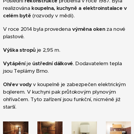
Poslední
rekonstrukce
proběhla v roce 1987. Byla
realizována
koupelna, kuchyně a elektroinstalace v
celém bytě
(rozvody v mědi).
V roce 2014 byla provedena
výměna oken
za nové
plastové.
Výška stropů
je 2,95 m.
Vytápění
je
ústřední dálkové
. Dodavatelem tepla
jsou Teplárny Brno.
Ohřev vody
v koupelně je zabezpečen elektrickým
bojlerem. V kuchyni pak průtokovým plynovým
ohřívačem. Tyto zařízení jsou funkční, nicméně již
starší.