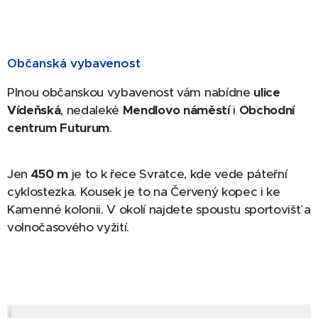
Občanská vybavenost
Plnou občanskou vybavenost vám nabídne
ulice
Vídeňská
, nedaleké
Mendlovo náměstí
i
Obchodní
centrum
Futurum
.
Jen
450 m
je to k řece Svratce, kde vede páteřní
cyklostezka. Kousek je to na Červený kopec i ke
Kamenné kolonii. V okolí najdete spoustu sportovišť a
volnočasového vyžití.