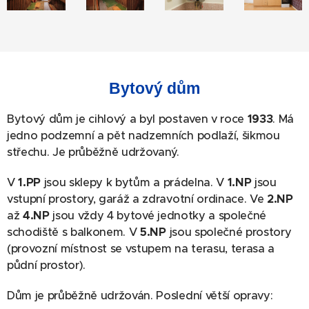
Bytový dům
Bytový dům je cihlový a byl postaven v roce
1933
. Má
jedno podzemní a pět nadzemních podlaží, šikmou
střechu. Je průběžně udržovaný.
V
1.PP
jsou sklepy k bytům a prádelna. V
1.NP
jsou
vstupní prostory, garáž a zdravotní ordinace. Ve
2.NP
až
4.NP
jsou vždy 4 bytové jednotky a společné
schodiště s balkonem. V
5.NP
jsou společné prostory
(provozní místnost se vstupem na terasu, terasa a
půdní prostor).
Dům je průběžně udržován. Poslední větší opravy: