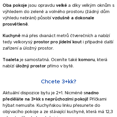
Oba pokoje
jsou opravdu
velké
a díky velkým oknům s
výhledem do zeleně a volného prostoru (žádný dům
výhledu nebrání) působí
vzdušně a dokonale
prosvětleně
.
Kuchyně
má přes dvanáct metrů čtverečních a nabízí
tedy velkorysý
prostor pro jídelní kout
i případné další
zařízení a úložný prostor.
Toaleta
je samostatná. Oceníte také
komoru
, která
nabízí
úložný prostor
přímo v bytě.
Chcete 3+kk?
Aktuální dispozice bytu je 2+1. Nicméně s
nadno
předěláte na 3+kk s neprůchozími pokoji!
Příčkami
hýbat nemusíte. Kuchyňskou linku přesunete do
obývacího pokoje a ze stávající kuchyně, která má 12,3