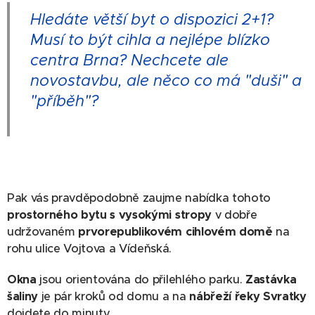
Hledáte větší byt o dispozici 2+1?
Musí to být cihla a nejlépe blízko
centra Brna? Nechcete ale
novostavbu, ale něco co má "duši" a
"příběh"?
Pak vás pravděpodobně zaujme nabídka tohoto
prostorného bytu s
vysokými stropy
v dobře
udržovaném
prvorepublikovém cihlovém domě
na
rohu ulice Vojtova a Vídeňská.
Okna
jsou orientována do přilehlého parku.
Zastávka
šaliny
je pár kroků od domu a na
nábřeží řeky Svratky
dojdete do minuty.