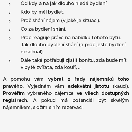
Od kdy a na jak dlouho hledá bydlení.
Kdo by měl bydlet.
Proč shání nájem (v jaké je situaci).
Co za bydlení shání.
Proč reaguje právě na nabídku tohoto bytu.
Jak dlouho bydlení shání (a proč ještě bydlení
nesehnal).
Dále také potřebuji zjistit bonitu, zda bude mít
v bytě zvířata, zda kouří, …
A pomohu vám
vybrat z řady nájemníků toho
pravého
. Vyjednám vám
adekvátní jistotu
(kauci).
Prověřím
vybraného zájemce
ve všech dostupných
registrech
. A pokud má potenciál být skvělým
nájemníkem, složím s ním rezervaci.