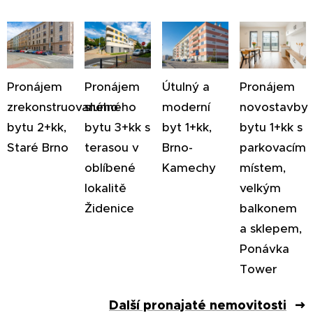
Pronájem
Pronájem
Útulný a
Pronájem
zrekonstruovaného
slunného
moderní
novostavby
bytu 2+kk,
bytu 3+kk s
byt 1+kk,
bytu 1+kk s
Staré Brno
terasou v
Brno-
parkovacím
oblíbené
Kamechy
místem,
lokalitě
velkým
Židenice
balkonem
a sklepem,
Ponávka
Tower
Další pronajaté nemovitosti