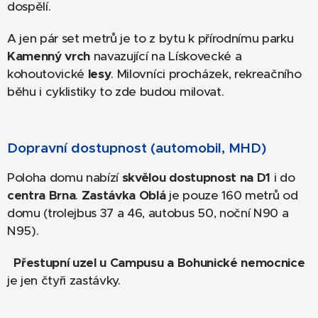
dospělí.
A jen pár set metrů je to z bytu k přírodnímu parku
Kamenný vrch
navazující na Lískovecké a
kohoutovické
lesy
. Milovníci procházek, rekreačního
běhu i cyklistiky to zde budou milovat.
Dopravní dostupnost (automobil, MHD)
Poloha domu nabízí
skvělou dostupnost na D1
i do
centra Brna
.
Zastávka Oblá
je pouze 160 metrů od
domu (trolejbus 37 a 46, autobus 50, noční N90 a
N95).
Přestupní uzel u Campusu a Bohunické nemocnice
je jen čtyři zastávky.