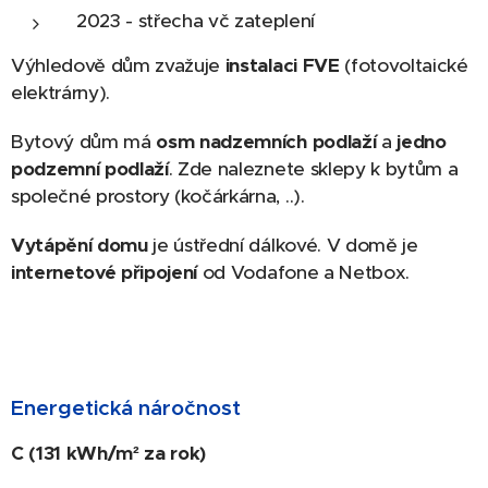
2023 - střecha vč zateplení
Výhledově dům zvažuje
instalaci FVE
(fotovoltaické
elektrárny).
Bytový dům má
osm nadzemních podlaží
a
jedno
podzemní podlaží
. Zde naleznete sklepy k bytům a
společné prostory (kočárkárna, ..).
Vytápění domu
je ústřední dálkové. V domě je
internetové připojení
od Vodafone a Netbox.
Energetická náročnost
C (131 kWh/m² za rok)