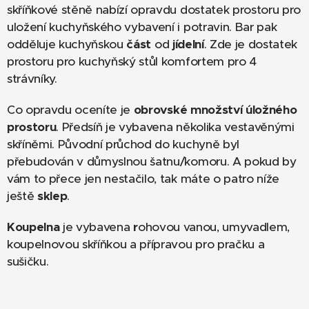
skříňkové stěně nabízí opravdu dostatek prostoru pro
uložení kuchyňského vybavení i potravin. Bar pak
odděluje kuchyňskou
část
od
jídelní
. Zde je dostatek
prostoru pro kuchyňský stůl komfortem pro 4
strávníky.
Co opravdu oceníte je
obrovské množství úložného
prostoru
. Předsíň je vybavena několika vestavěnými
skříněmi. Původní průchod do kuchyně byl
přebudován v důmyslnou šatnu/komoru. A pokud by
vám to přece jen nestačilo, tak máte o patro níže
ještě
sklep
.
Koupelna
je vybavena
r
ohovou vanou, umyvadlem,
koupelnovou skříňkou a přípravou pro pračku a
sušičku.