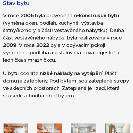
Stav bytu
V roce
2006
byla provedena
rekonstrukce bytu
(výměna oken, podlah, kuchyně, výstavba
šatny/komory a části vestavěného nábytku). Druhá
část vestavěného nábytku byla realizována v roce
2009
. V roce
2022
byla v obývacím pokoji
vyměněna podlaha a instalovaná nová digestoř a
lednička s mrazničkou.
U bytu oceníte
nízké náklady na vytápění
. Plášť
domu je zateplený. Pod bytem jsou zateplené stropy
ve sklepních prostorech. Zateplená je i zeď, která
sousedí s chodba před bytem.