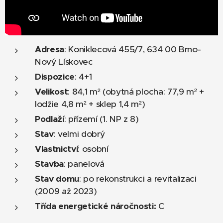
Adresa
: Koniklecová 455/7, 634 00 Brno-
Nový Lískovec
Dispozice
: 4+1
Velikost
: 84,1 m² (obytná plocha: 77,9 m² +
lodžie 4,8 m² + sklep 1,4 m²)
Podlaží
: přízemí (1. NP z 8)
Stav
: velmi dobrý
Vlastnictví
: osobní
Stavba
: panelová
Stav domu
: po rekonstrukci a revitalizaci
(2009 až 2023)
Třída energetické náročnosti:
C