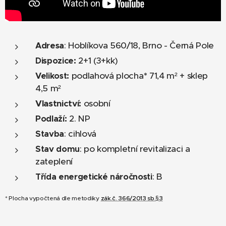
: Hoblíkova 560/18, Brno - Černá Pole
Adresa
2+1 (3+kk)
Dispozice
:
podlahová plocha
*
71,4 m² + sklep
Velikost:
4,5 m²
Vlastnictví:
osobní
2. NP
Podlaží
:
: cihlová
Stavba
: po kompletní revitalizaci a
Stav domu
zateplení
: B
Třída energetické náročnosti
* Plocha vypočtená dle metodiky
zák.č. 366/2013 sb.§3