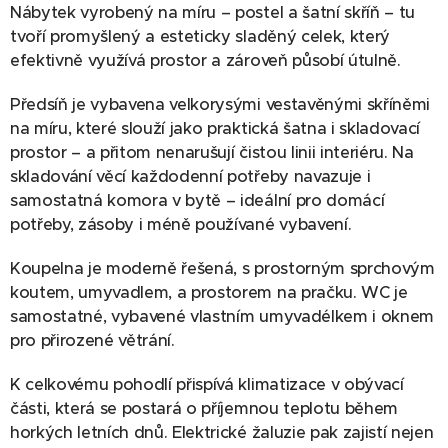
Nábytek vyrobený na míru – postel a šatní skříň – tu
tvoří promyšlený a esteticky sladěný celek, který
efektivně využívá prostor a zároveň působí útulně.
Předsíň je vybavena velkorysými vestavěnými skříněmi
na míru, které slouží jako praktická šatna i skladovací
prostor – a přitom nenarušují čistou linii interiéru. Na
skladování věcí každodenní potřeby navazuje i
samostatná komora v bytě – ideální pro domácí
potřeby, zásoby i méně používané vybavení.
Koupelna je moderně řešená, s prostorným sprchovým
koutem, umyvadlem, a prostorem na pračku. WC je
samostatné, vybavené vlastním umyvadélkem i oknem
pro přirozené větrání.
K celkovému pohodlí přispívá klimatizace v obývací
části, která se postará o příjemnou teplotu během
horkých letních dnů. Elektrické žaluzie pak zajistí nejen