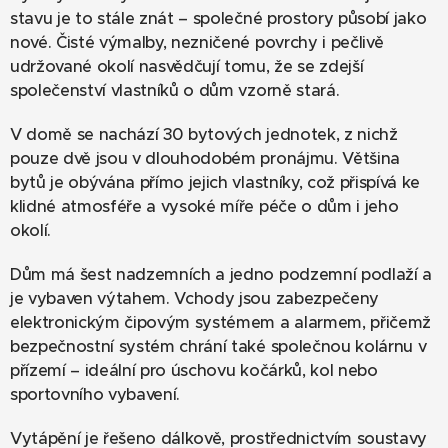
stavu je to stále znát – společné prostory působí jako
nové. Čisté výmalby, nezničené povrchy i pečlivě
udržované okolí nasvědčují tomu, že se zdejší
společenství vlastníků o dům vzorně stará.
V domě se nachází 30 bytových jednotek, z nichž
pouze dvě jsou v dlouhodobém pronájmu. Většina
bytů je obývána přímo jejich vlastníky, což přispívá ke
klidné atmosféře a vysoké míře péče o dům i jeho
okolí.
Dům má šest nadzemních a jedno podzemní podlaží a
je vybaven výtahem. Vchody jsou zabezpečeny
elektronickým čipovým systémem a alarmem, přičemž
bezpečnostní systém chrání také společnou kolárnu v
přízemí – ideální pro úschovu kočárků, kol nebo
sportovního vybavení.
Vytápění je řešeno dálkově, prostřednictvím soustavy