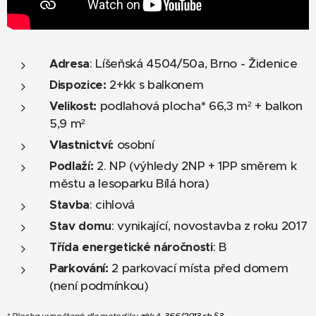
: Líšeňská 4504/50a, Brno - Židenice
Adresa
2+kk s balkonem
Dispozice
:
podlahová plocha
*
66,3 m² + balkon
Velikost:
5,9 m²
Vlastnictví:
osobní
2. NP (výhledy 2NP + 1PP směrem k
Podlaží
:
městu a lesoparku Bílá hora)
: cihlová
Stavba
: vynikající, novostavba z roku 2017
Stav domu
: B
Třída energetické náročnosti
Parkování:
2 parkovací místa před domem
(není podmínkou)
*
Plocha vypočtená dle metodiky
zák.č. 366/2013 sb.§3