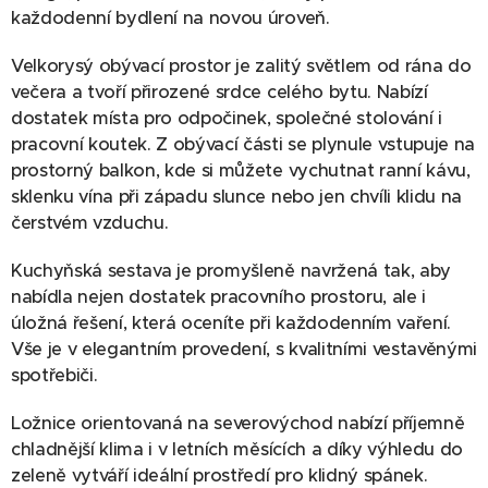
každodenní bydlení na novou úroveň.
Velkorysý obývací prostor je zalitý světlem od rána do
večera a tvoří přirozené srdce celého bytu. Nabízí
dostatek místa pro odpočinek, společné stolování i
pracovní koutek. Z obývací části se plynule vstupuje na
prostorný balkon, kde si můžete vychutnat ranní kávu,
sklenku vína při západu slunce nebo jen chvíli klidu na
čerstvém vzduchu.
Kuchyňská sestava je promyšleně navržená tak, aby
nabídla nejen dostatek pracovního prostoru, ale i
úložná řešení, která oceníte při každodenním vaření.
Vše je v elegantním provedení, s kvalitními vestavěnými
spotřebiči.
Ložnice orientovaná na severovýchod nabízí příjemně
chladnější klima i v letních měsících a díky výhledu do
zeleně vytváří ideální prostředí pro klidný spánek.