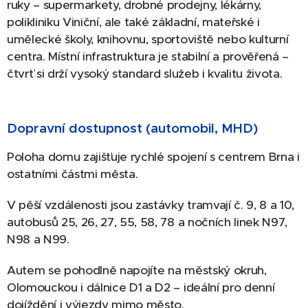
ruky – supermarkety, drobné prodejny, lékárny,
polikliniku Viniční, ale také základní, mateřské i
umělecké školy, knihovnu, sportoviště nebo kulturní
centra. Místní infrastruktura je stabilní a prověřená –
čtvrť si drží vysoký standard služeb i kvalitu života.
Dopravní dostupnost (automobil, MHD)
Poloha domu zajišťuje rychlé spojení s centrem Brna i
ostatními částmi města.
V pěší vzdálenosti jsou zastávky tramvají č. 9, 8 a 10,
autobusů 25, 26, 27, 55, 58, 78 a nočních linek N97,
N98 a N99.
Autem se pohodlně napojíte na městský okruh,
Olomouckou i dálnice D1 a D2 – ideální pro denní
dojíždění i výjezdy mimo město.