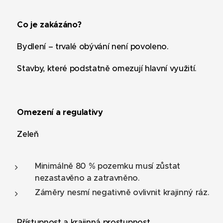
❌
Co je zakázáno?
⛔ Bydlení – trvalé obývání není povoleno.
⛔ Stavby, které podstatně omezují hlavní využití.
📏
Omezení a regulativy
📌 Zeleň
Minimálně 80 % pozemku musí zůstat
nezastavěno a zatravněno.
Záměry nesmí negativně ovlivnit krajinný ráz.
📌 Přístupnost a krajinná prostupnost