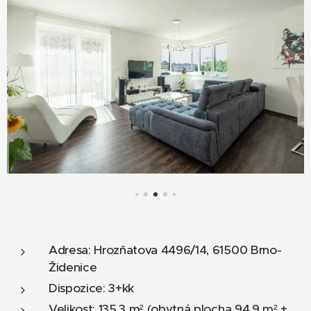
Adresa: Hrozňatova 4496/14, 61500 Brno-
Židenice
Dispozice: 3+kk
Velikost: 135,3 m² (obytná plocha 94,9 m² +