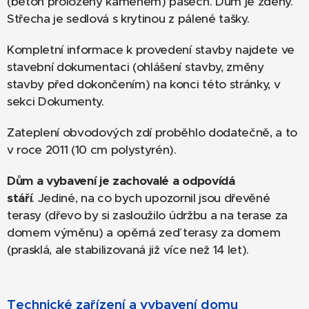
(beton proložený kamenem) pásech. Dům je zděný.
Střecha je sedlová s krytinou z pálené tašky.
Kompletní informace k provedení stavby najdete ve
stavební dokumentaci (ohlášení stavby, změny
stavby před dokončením) na konci této stránky, v
sekci Dokumenty.
Zateplení obvodových zdí proběhlo dodatečně, a to
v roce 2011 (10 cm polystyrén).
Dům a vybavení je zachovalé a odpovídá
stáří
. Jediné, na co bych upozornil jsou dřevěné
terasy (dřevo by si zasloužilo údržbu a na terase za
domem výměnu) a opěrná zeď terasy za domem
(prasklá, ale stabilizovaná již více než 14 let).
Technické zařízení a vybavení domu