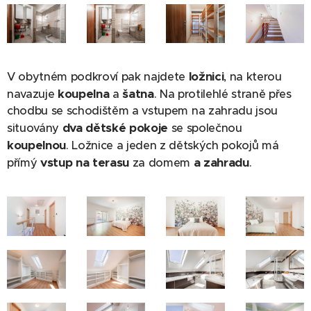
ložnici
V obytném podkroví pak najdete
, na kterou
koupelna
šatna
navazuje
a
. Na protilehlé straně přes
chodbu se schodištěm a vstupem na zahradu jsou
dva dětské pokoje
situovány
se společnou
koupelnou
. Ložnice a jeden z dětských pokojů má
vstup na terasu
a zahradu
přímý
za domem
.