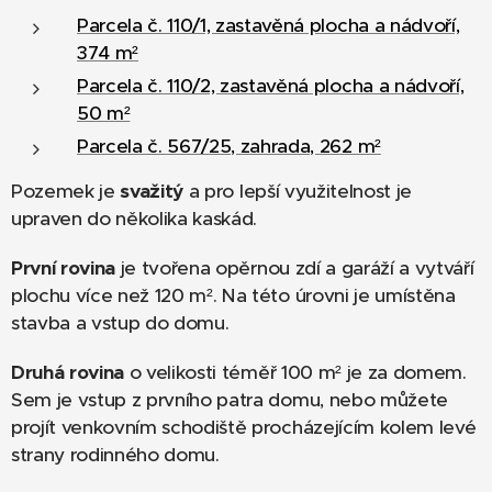
Parcela č. 110/1, zastavěná plocha a nádvoří,
374 m²
Parcela č. 110/2, zastavěná plocha a nádvoří,
50 m²
Parcela č. 567/25, zahrada, 262 m²
Pozemek je
svažitý
a pro lepší využitelnost je
upraven do několika kaskád.
První rovina
je tvořena opěrnou zdí a garáží a vytváří
plochu více než 120 m². Na této úrovni je umístěna
stavba a vstup do domu.
Druhá rovina
o velikosti téměř 100 m² je za domem.
Sem je vstup z prvního patra domu, nebo můžete
projít venkovním schodiště procházejícím kolem levé
strany rodinného domu.