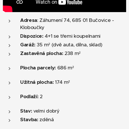
Adresa
: Záhumení 74, 685 01 Bučovice -
Kloboučky
4+1 se třemi koupelnami
Dispozice
:
Garáž:
35 m² (dvě auta, dílna, sklad)
Zastavěná plocha:
238 m²
Plocha parcely:
686 m²
Užitná plocha:
174 m²
Podlaží:
2
Stav
:
velmi dobrý
Stavba:
zděná