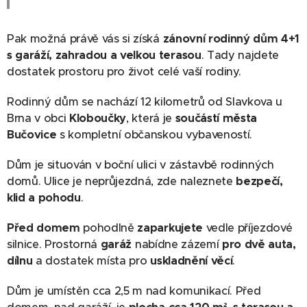
Pak možná právě vás si získá
zánovní
rodinný dům 4+1
s garáží, zahradou a velkou terasou
. Tady najdete
dostatek prostoru pro život celé vaší rodiny.
Rodinný dům se nachází 12 kilometrů od Slavkova u
Brna v obci
Kloboučky
, která je
součástí města
Bučovice
s kompletní občanskou vybaveností.
Dům je situován v boční ulici v zástavbě rodinných
domů. Ulice je neprůjezdná, zde naleznete
bezpečí,
klid a pohodu
.
Před domem
pohodlně
zaparkujete
vedle příjezdové
silnice. Prostorná
garáž
nabídne zázemí
pro dvě auta,
dílnu
a dostatek místa pro
uskladnění věcí
.
Dům je umístěn cca 2,5 m nad komunikací. Před