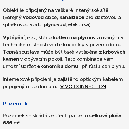
Objekt je připojený na veškeré inženýrské sítě
(veřejný
vodovod
obce,
kanalizace
pro dešťovou a
splaškovou vodu,
plynovod
,
elektrika
)
Vytápění
je zajištěno
kotlem na plyn
instalovaným v
technické místnosti vedle koupelny v přízemí domu.
Topná soustava může být také vytápěna
z krbových
kamen
v obývacím pokoji. Tato kombinace vám
umožní udržet
ekonomiku domu
i při růstu cen plynu.
Internetové připojení je zajištěno optickým kabelem
připojeným do domu od
VIVO CONNECTION
.
Pozemek
Pozemek se skládá ze třech parcel o
celkové ploše
686 m²
.