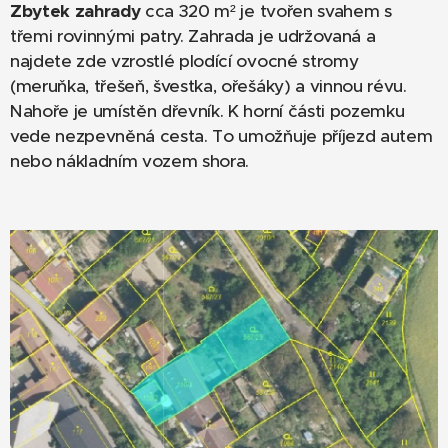
Zbytek zahrady
cca 320 m² je tvořen svahem s
třemi rovinnými patry. Zahrada je udržovaná a
najdete zde vzrostlé plodící ovocné stromy
(meruňka, třešeň, švestka, ořešáky) a vinnou révu.
Nahoře je umístěn dřevník. K horní části pozemku
vede nezpevněná cesta. To umožňuje příjezd autem
nebo nákladním vozem shora.