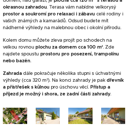
domem, nad garáží, je
plocha cca 120 m² s terasou a
okrasnou zahradou
. Terasa vám nabídne velkorysý
prostor a soukromí pro relaxaci i zábavu
celé rodiny i
vašich známých a kamarádů. Odsud budete mít
nádherné výhledy na malebnou obec i okolní přírodu.
Kolem domu můžete zleva projít po schodech na
velkou rovnou
plochu za domem cca 100 m²
. Zde
najdete spoustu
prostoru pro posezení, trampolínu
nebo bazén
.
Zahrada
dále pokračuje několika stupni s úchvatnými
výhledy (cca 320 m²). Na konci zahrady je pak
dřevník
a přístřešek s kůlnou
pro úschovu věcí.
Přístup a
příjezd je možný i shora, ze zadní části zahrady
.