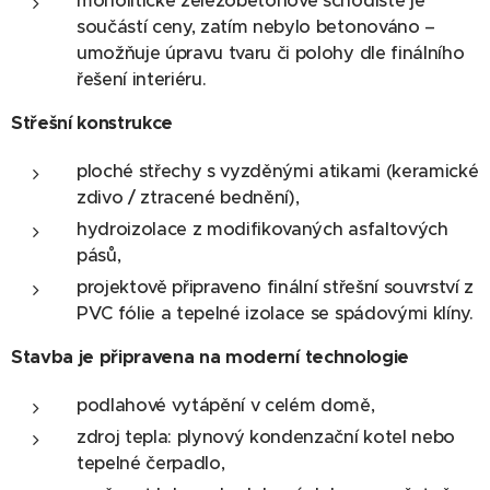
monolitické železobetonové schodiště je
součástí ceny, zatím nebylo betonováno –
umožňuje úpravu tvaru či polohy dle finálního
řešení interiéru.
Střešní konstrukce
ploché střechy s vyzděnými atikami (keramické
zdivo / ztracené bednění),
hydroizolace z modifikovaných asfaltových
pásů,
projektově připraveno finální střešní souvrství z
PVC fólie a tepelné izolace se spádovými klíny.
Stavba je připravena na moderní technologie
podlahové vytápění v celém domě,
zdroj tepla: plynový kondenzační kotel nebo
tepelné čerpadlo,