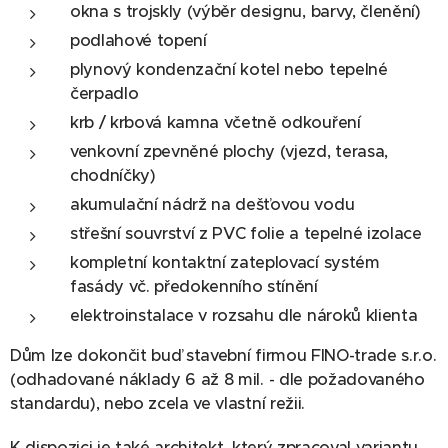
okna s trojskly (výběr designu, barvy, členění)
podlahové topení
plynový kondenzační kotel nebo tepelné
čerpadlo
krb / krbová kamna včetně odkouření
venkovní zpevněné plochy (vjezd, terasa,
chodníčky)
akumulační nádrž na dešťovou vodu
střešní souvrství z PVC folie a tepelné izolace
kompletní kontaktní zateplovací systém
fasády vč. předokenního stínění
elektroinstalace v rozsahu dle nároků klienta
Dům lze dokončit buď stavební firmou FINO-trade s.r.o.
(odhadované náklady 6 až 8 mil. - dle požadovaného
standardu), nebo zcela ve vlastní režii.
K dispozici je také architekt, který zpracoval variantu