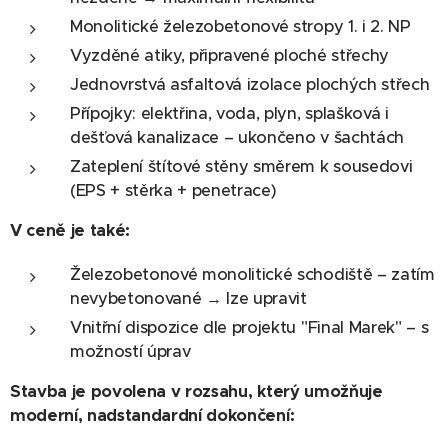
Monolitické železobetonové stropy 1. i 2. NP
Vyzděné atiky, připravené ploché střechy
Jednovrstvá asfaltová izolace plochých střech
Přípojky: elektřina, voda, plyn, splašková i
dešťová kanalizace – ukončeno v šachtách
Zateplení štítové stěny směrem k sousedovi
(EPS + stěrka + penetrace)
V ceně je také:
Železobetonové monolitické schodiště – zatím
nevybetonované → lze upravit
Vnitřní dispozice dle projektu "Final Marek" – s
možností úprav
Stavba je povolena v rozsahu, který umožňuje
moderní, nadstandardní dokončení: