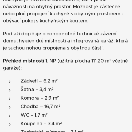
návaznosti na obytný prostor. Možnost je částečné
nebo plné propojení kuchyně s obytným prostorem -
obývací pokoj s kuchyňským koutem.
Podlaží doplňuje plnohodnotné technické zázemí
domu, hygienické místnosti a integrovaná garáž, která
je suchou nohou propojena s obytnou částí.
Přehled místností
1. NP (užitná plocha 111,20 m² včetně
garáže):
Zádveří – 6,2 m²
Šatna – 3,4 m²
Komora – 2,9 m²
Chodba – 16,7 m²
WC – 1,7 m²
Koupelna – 3,4 m²