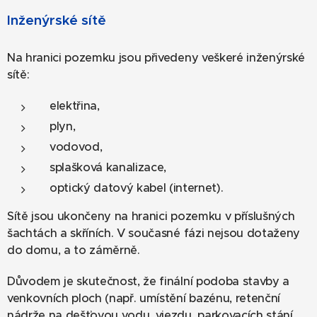
Inženýrské sítě
Na hranici pozemku jsou přivedeny veškeré inženýrské
sítě:
elektřina,
plyn,
vodovod,
splašková kanalizace,
optický datový kabel (internet).
Sítě jsou ukončeny na hranici pozemku v příslušných
šachtách a skříních. V současné fázi nejsou dotaženy
do domu, a to záměrně.
Důvodem je skutečnost, že finální podoba stavby a
venkovních ploch (např. umístění bazénu, retenční
nádrže na dešťovou vodu, vjezdu, parkovacích stání,