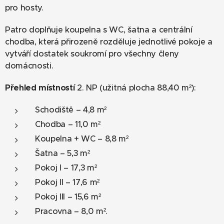
pro hosty.
Patro doplňuje koupelna s WC, šatna a centrální
chodba, která přirozeně rozděluje jednotlivé pokoje a
vytváří dostatek soukromí pro všechny členy
domácnosti.
Přehled místností
2. NP (užitná plocha 88,40 m²):
Schodiště – 4,8 m²
Chodba – 11,0 m²
Koupelna + WC – 8,8 m²
Šatna – 5,3 m²
Pokoj I – 17,3 m²
Pokoj II – 17,6 m²
Pokoj III – 15,6 m²
Pracovna – 8,0 m².