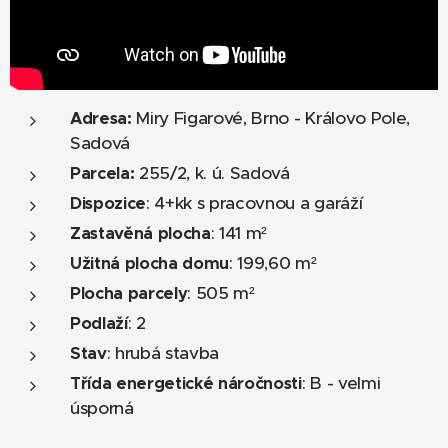
Miry Figarové, Brno - Královo Pole,
Adresa:
Sadová
255/2, k. ú. Sadová
Parcela:
: 4+kk s pracovnou a garáží
Dispozice
: 141 m²
Zastavěná plocha
: 199,60 m²
Užitná plocha domu
: 505 m²
Plocha parcely
: 2
Podlaží
: hrubá stavba
Stav
: B - velmi
Třída energetické náročnosti
úsporná