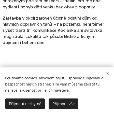
přirozeným pocitem bezpečí – ideální pro rodinné
bydlení i pohyb dětí venku bez obav z dopravy.
Zástavba v okolí zároveň účinně odstíní dům od
hlavních dopravních tahů – na pozemku není téměř
slyšet tranzitní komunikace Kociánka ani svitavská
magistrála. Lokalita tak působí klidně a tichým
dojmem i během dne.
Dopravní dostupnost (automobil, MHD)
Používáme cookies, abychom zajistili správné fungování a
Lokalita nabízí velmi dobrou dopravní dostupnost, a
bezpečnost našich stránek. Tím vám můžeme zajistit tu
to jak autem, tak městskou hromadnou dopravou.
nejlepší zkušenost při jejich návštěvě.
Přes svůj klidný charakter umožňuje rychlé a
praktické spojení s centrem Brna i hlavními
Přijmout nezbytné
Přijmout vše
výjezdovými směry z města.