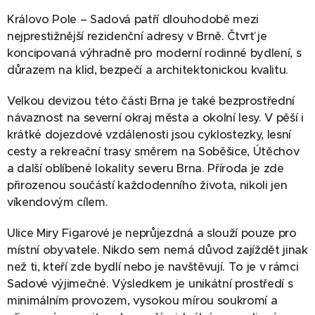
Královo Pole – Sadová patří dlouhodobě mezi
nejprestižnější rezidenční adresy v Brně. Čtvrť je
koncipovaná výhradně pro moderní rodinné bydlení, s
důrazem na klid, bezpečí a architektonickou kvalitu.
Velkou devizou této části Brna je také bezprostřední
návaznost na severní okraj města a okolní lesy. V pěší i
krátké dojezdové vzdálenosti jsou cyklostezky, lesní
cesty a rekreační trasy směrem na Soběšice, Útěchov
a další oblíbené lokality severu Brna. Příroda je zde
přirozenou součástí každodenního života, nikoli jen
víkendovým cílem.
Ulice Miry Figarové je neprůjezdná a slouží pouze pro
místní obyvatele. Nikdo sem nemá důvod zajíždět jinak
než ti, kteří zde bydlí nebo je navštěvují. To je v rámci
Sadové výjimečné. Výsledkem je unikátní prostředí s
minimálním provozem, vysokou mírou soukromí a