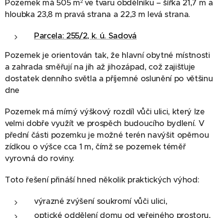
Pozemek má 505 m² ve tvaru obdélníku – šířka 21,7 m a
hloubka 23,8 m pravá strana a 22,3 m levá strana.
Parcela: 255/2, k. ú. Sadová
Pozemek je orientován tak, že hlavní obytné místnosti
a zahrada směřují na jih až jihozápad, což zajišťuje
dostatek denního světla a příjemné oslunění po většinu
dne
Pozemek má mírný výškový rozdíl vůči ulici, který lze
velmi dobře využít ve prospěch budoucího bydlení. V
přední části pozemku je možné terén navýšit opěrnou
zídkou o výšce cca 1 m, čímž se pozemek téměř
vyrovná do roviny.
Toto řešení přináší hned několik praktických výhod:
výrazné zvýšení soukromí vůči ulici,
optické oddělení domu od veřejného prostoru,