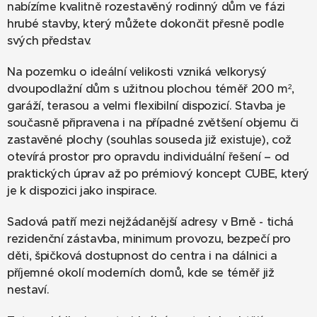
nabízíme kvalitně rozestavěný rodinný dům ve fázi
hrubé stavby, který můžete dokončit přesně podle
svých představ.
Na pozemku o ideální velikosti vzniká velkorysý
dvoupodlažní dům s užitnou plochou téměř 200 m²,
garáží, terasou a velmi flexibilní dispozicí. Stavba je
současně připravena i na případné zvětšení objemu či
zastavěné plochy (souhlas souseda již existuje), což
otevírá prostor pro opravdu individuální řešení – od
praktických úprav až po prémiový koncept CUBE, který
je k dispozici jako inspirace.
Sadová patří mezi nejžádanější adresy v Brně - tichá
rezidenční zástavba, minimum provozu, bezpečí pro
děti, špičková dostupnost do centra i na dálnici a
příjemné okolí moderních domů, kde se téměř již
nestaví.