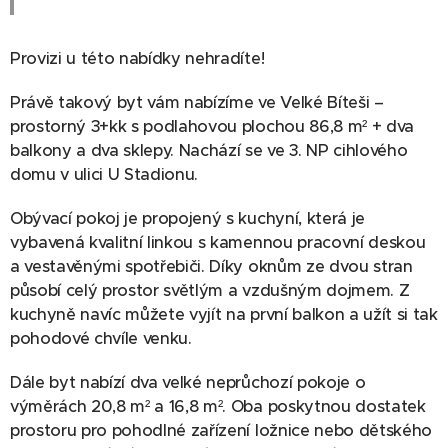
Provizi u této nabídky nehradíte!
Právě takový byt vám nabízíme ve Velké Bíteši –
prostorný 3+kk s podlahovou plochou 86,8 m² + dva
balkony a dva sklepy. Nachází se ve 3. NP cihlového
domu v ulici U Stadionu.
Obývací pokoj je propojený s kuchyní, která je
vybavená kvalitní linkou s kamennou pracovní deskou
a vestavěnými spotřebiči. Díky oknům ze dvou stran
působí celý prostor světlým a vzdušným dojmem. Z
kuchyně navíc můžete vyjít na první balkon a užít si tak
pohodové chvíle venku.
Dále byt nabízí dva velké neprůchozí pokoje o
výměrách 20,8 m² a 16,8 m². Oba poskytnou dostatek
prostoru pro pohodlné zařízení ložnice nebo dětského