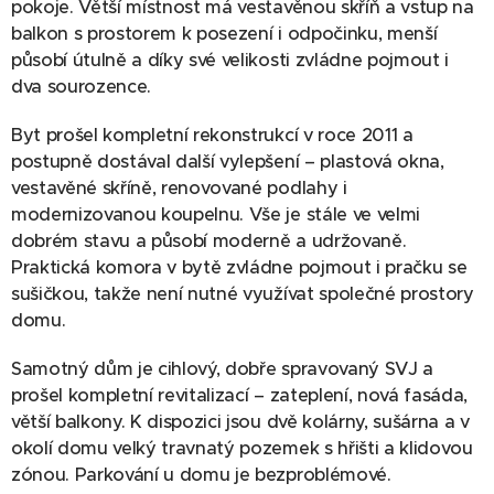
pokoje. Větší místnost má vestavěnou skříň a vstup na
balkon s prostorem k posezení i odpočinku, menší
působí útulně a díky své velikosti zvládne pojmout i
dva sourozence.
Byt prošel kompletní rekonstrukcí v roce 2011 a
postupně dostával další vylepšení – plastová okna,
vestavěné skříně, renovované podlahy i
modernizovanou koupelnu. Vše je stále ve velmi
dobrém stavu a působí moderně a udržovaně.
Praktická komora v bytě zvládne pojmout i pračku se
sušičkou, takže není nutné využívat společné prostory
domu.
Samotný dům je cihlový, dobře spravovaný SVJ a
prošel kompletní revitalizací – zateplení, nová fasáda,
větší balkony. K dispozici jsou dvě kolárny, sušárna a v
okolí domu velký travnatý pozemek s hřišti a klidovou
zónou. Parkování u domu je bezproblémové.