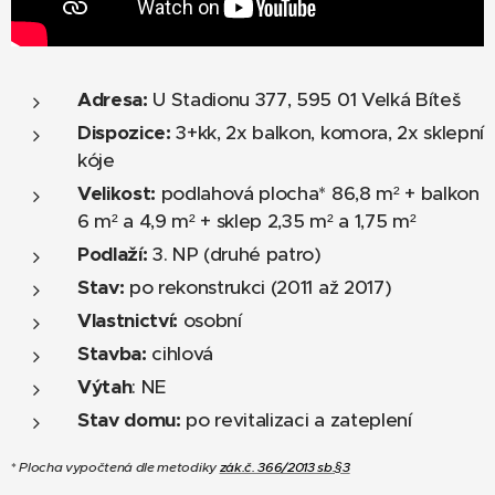
Adresa:
U Stadionu 377, 595 01 Velká Bíteš
Dispozice:
3+kk, 2x balkon, komora, 2x sklepní
kóje
Velikost:
podlahová plocha* 86,8 m² + balkon
6 m² a 4,9 m² + sklep 2,35 m² a 1,75 m²
Podlaží:
3. NP (druhé patro)
Stav:
po rekonstrukci (2011 až 2017)
Vlastnictví:
osobní
Stavba:
cihlová
Výtah
: NE
Stav domu:
po revitalizaci a zateplení
*
Plocha vypočtená dle metodiky
zák.č. 366/2013 sb.§3