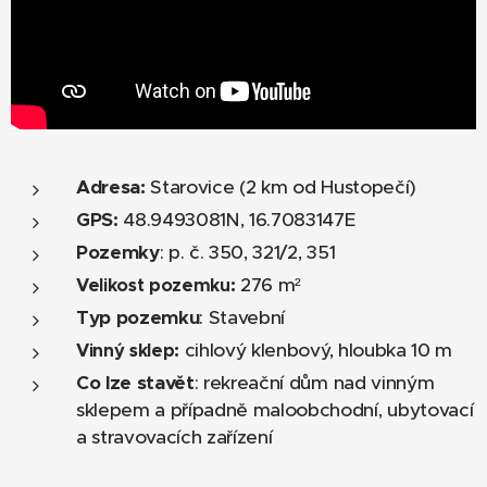
Adresa:
Starovice (2 km od Hustopečí)
GPS:
48.9493081N, 16.7083147E
Pozemky
: p. č. 350, 321/2, 351
276 m²
Velikost pozemku:
Typ pozemku
: Stavební
cihlový klenbový, hloubka 10 m
Vinný sklep:
Co lze stavět
: rekreační dům nad vinným
sklepem a případně maloobchodní, ubytovací
a stravovacích zařízení