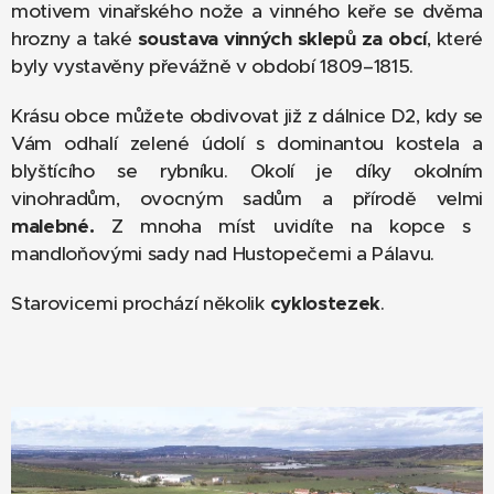
motivem vinařského nože a vinného keře se dvěma
hrozny a také
soustava vinných sklepů za obcí
, které
byly vystavěny převážně v období 1809–1815.
Krásu obce můžete obdivovat již z dálnice D2, kdy se
Vám odhalí zelené údolí s dominantou kostela a
blyštícího se rybníku. Okolí je díky okolním
vinohradům, ovocným sadům a přírodě velmi
malebné.
Z mnoha míst uvidíte na kopce s
mandloňovými sady nad Hustopečemi a Pálavu.
Starovicemi prochází několik
cyklostezek
.