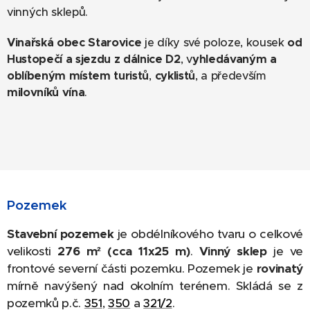
vinných sklepů.
Vinařská obec Starovice
je díky své poloze, kousek
od
Hustopečí a sjezdu z dálnice D2
, v
yhledávaným a
oblíbeným místem turistů
,
cyklistů
, a především
milovníků vína
.
Pozemek
Stavební pozemek
je obdélníkového tvaru o celkové
velikosti
276 m² (cca 11x25 m)
.
Vinný sklep
je ve
frontové severní části pozemku. Pozemek je
rovinatý
mírně navýšený nad okolním terénem. Skládá se z
pozemků p.č.
351
,
350
a
321/2
.