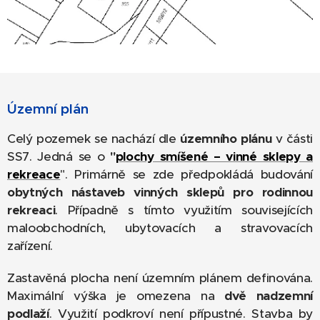
Územní plán
Celý pozemek se nachází dle
územního plánu
v části
SS7. Jedná se o
"
plochy
smíšené – vinné sklepy a
rekreace
". Primárně se zde předpokládá budování
obytných nástaveb vinných sklepů pro rodinnou
rekreaci
. Případně s tímto využitím souvisejících
maloobchodních, ubytovacích a stravovacích
zařízení.
Zastavěná plocha není územním plánem definována.
Maximální výška je omezena na
dvě nadzemní
podlaží
. Využití podkroví není přípustné. Stavba by