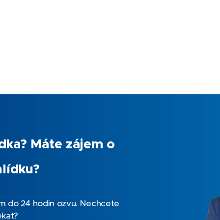
ídka? Máte zájem o
lídku?
ám do 24 hodin ozvu. Nechcete
ekat?