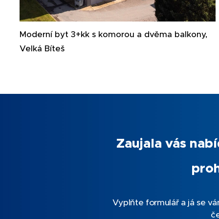
Moderní byt 3+kk s komorou a dvěma balkony,
Velká Bíteš
Zaujala vás nab
proh
Vyplňte formulář a já se v
č