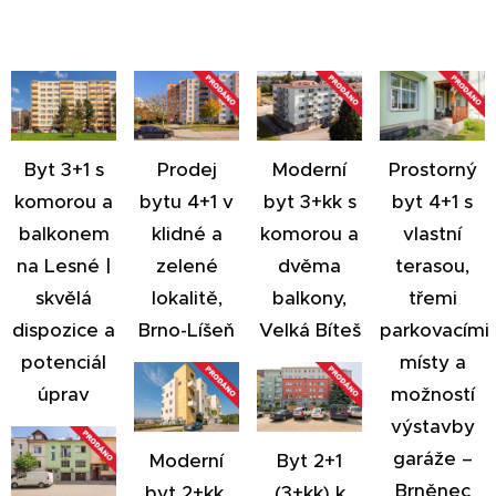
Prodej
Moderní
Prostorný
Byt 3+1 s
bytu 4+1 v
byt 3+kk s
byt 4+1 s
komorou a
klidné a
komorou a
vlastní
balkonem
zelené
dvěma
terasou,
na Lesné |
lokalitě,
balkony,
třemi
skvělá
Brno-Líšeň
Velká Bíteš
parkovacími
dispozice a
místy a
potenciál
možností
úprav
výstavby
garáže –
Moderní
Byt 2+1
Brněnec
byt 2+kk,
(3+kk) k