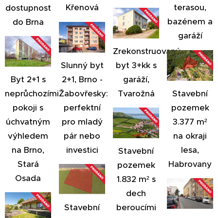
Křenová
terasou,
dostupnost
bazénem a
do Brna
garáží
Zrekonstruovaný
Slunný byt
byt 3+kk s
2+1, Brno -
garáží,
Byt 2+1 s
Žabovřesky:
Tvarožná
Stavební
neprůchozími
perfektní
pozemek
pokoji s
pro mladý
3.377 m²
úchvatným
pár nebo
na okraji
výhledem
investici
lesa,
na Brno,
Stavební
Habrovany
Stará
pozemek
Osada
1.832 m² s
dech
Stavební
beroucími