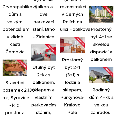
balkon a
rekonstrukci
Prvorepublikový
dvě
v Černých
dům s
parkovací
Polích na
velkým
stání, Brno
ulici Hoblíkova
Prostorný
potenciálem
- Židenice
byt 4+1 se
v klidné
skvělou
části
dispozicí a
Černovic
balkonem
Prostorný
Útulný byt
byt 2+1
2+kk s
(3+1) s
balkonem,
lodžií a
Stavební
sklepem a
sklepem,
Rodinný
pozemek 2.130
vlastním
Purkyňova-
dům 4+kk s
m², Syrovice
parkovacím
Královo
velkou
- klid,
stáním,
Pole
zahradou,
prostor a