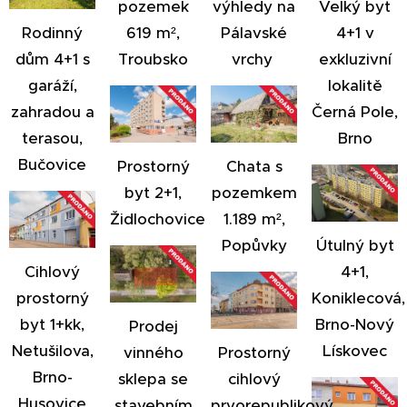
pozemek
výhledy na
Velký byt
619 m²,
Pálavské
4+1 v
Rodinný
Troubsko
vrchy
exkluzivní
dům 4+1 s
lokalitě
garáží,
Černá Pole,
zahradou a
Brno
terasou,
Bučovice
Prostorný
Chata s
byt 2+1,
pozemkem
Židlochovice
1.189 m²,
Popůvky
Útulný byt
4+1,
Cihlový
Koniklecová,
prostorný
Brno-Nový
byt 1+kk,
Prodej
Lískovec
Netušilova,
vinného
Prostorný
Brno-
sklepa se
cihlový
Husovice
stavebním
prvorepublikový