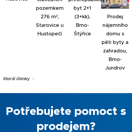
pozemkem
byt 2+1
276 m²,
(3+kk),
Prodej
Starovice u
Brno-
nájemního
Hustopečí
Štýřice
domu s
pěti byty a
zahradou,
Brno-
Jundrov
Starší články
Potřebujete pomoct s
prodejem?